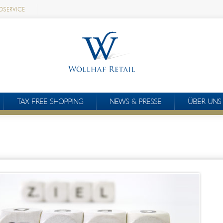
OSERVICE
TAX FREE SHOPPING
NEWS & PRESSE
ÜBER UNS
BERLIN
FRANKFURT