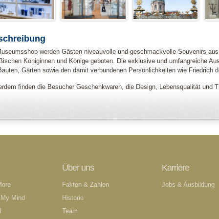
schreibung
useumsshop werden Gästen niveauvolle und geschmackvolle Souvenirs aus d
ßischen Königinnen und Könige geboten. Die exklusive und umfangreiche Au
Bauten, Gärten sowie den damit verbundenen Persönlichkeiten wie Friedrich d
rdem finden die Besucher Geschenkwaren, die Design, Lebensqualität und Tra
Über uns
Karriere
More
Fakten & Zahlen
Jobs & Ausbildung
 My Mind
Historie
l
Team