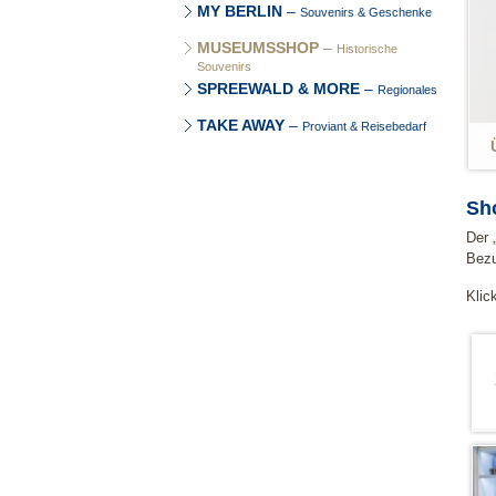
MY BERLIN
–
Souvenirs & Geschenke
MUSEUMSSHOP
–
Historische
Souvenirs
SPREEWALD & MORE
–
Regionales
TAKE AWAY
–
Proviant & Reisebedarf
Sh
Der 
Bezu
Klic