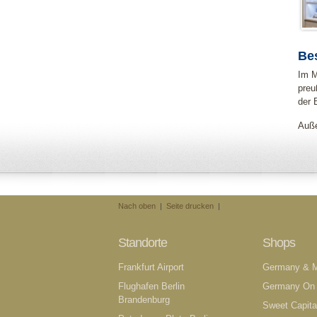
Be
Im M
preu
der 
Auße
Nach oben
|
Seite drucken
|
Standorte
Shops
Frankfurt Airport
Germany & 
Flughafen Berlin
Germany On
Brandenburg
Sweet Capita