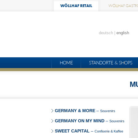
WÖLLHAF RETAIL
WÖLLHAF GASTR
deutsch
english
HOME
STANDORTE & SHOPS
M
GERMANY & MORE
–
Souvenirs
GERMANY ON MY MIND
–
Souvenirs
SWEET CAPITAL
–
Confiserie & Kaffee