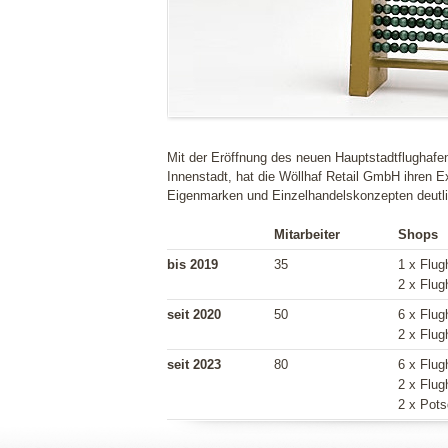
Mit der Eröffnung des neuen Hauptstadtflughafe
Innenstadt, hat die Wöllhaf Retail GmbH ihren E
Eigenmarken und Einzelhandelskonzepten deutli
Mitarbeiter
Shops
bis 2019
35
1 x Flug
2 x Flug
seit 2020
50
6 x Flug
2 x Flug
seit 2023
80
6 x Flug
2 x Flug
2 x Pots