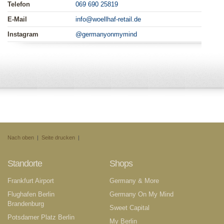
Telefon
069 690 25819
E-Mail
info@woellhaf-retail.de
Instagram
@germanyonmymind
Nach oben
|
Seite drucken
|
Standorte
Shops
Frankfurt Airport
Germany & More
Flughafen Berlin
Germany On My Mind
Brandenburg
Sweet Capital
Potsdamer Platz Berlin
My Berlin