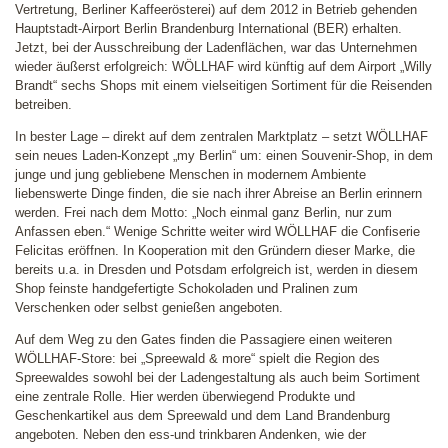
Vertretung, Berliner Kaffeerösterei) auf dem 2012 in Betrieb gehenden
Hauptstadt-Airport Berlin Brandenburg International (BER) erhalten.
Jetzt, bei der Ausschreibung der Ladenflächen, war das Unternehmen
wieder äußerst erfolgreich: WÖLLHAF wird künftig auf dem Airport „Willy
Brandt“ sechs Shops mit einem vielseitigen Sortiment für die Reisenden
betreiben.
In bester Lage – direkt auf dem zentralen Marktplatz – setzt WÖLLHAF
sein neues Laden-Konzept „my Berlin“ um: einen Souvenir-Shop, in dem
junge und jung gebliebene Menschen in modernem Ambiente
liebenswerte Dinge finden, die sie nach ihrer Abreise an Berlin erinnern
werden. Frei nach dem Motto: „Noch einmal ganz Berlin, nur zum
Anfassen eben.“ Wenige Schritte weiter wird WÖLLHAF die Confiserie
Felicitas eröffnen. In Kooperation mit den Gründern dieser Marke, die
bereits u.a. in Dresden und Potsdam erfolgreich ist, werden in diesem
Shop feinste handgefertigte Schokoladen und Pralinen zum
Verschenken oder selbst genießen angeboten.
Auf dem Weg zu den Gates finden die Passagiere einen weiteren
WÖLLHAF-Store: bei „Spreewald & more“ spielt die Region des
Spreewaldes sowohl bei der Ladengestaltung als auch beim Sortiment
eine zentrale Rolle. Hier werden überwiegend Produkte und
Geschenkartikel aus dem Spreewald und dem Land Brandenburg
angeboten. Neben den ess-und trinkbaren Andenken, wie der