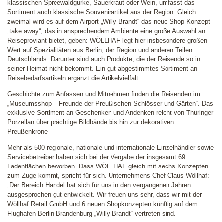
klassischen Spreewaldgurke, Sauerkraut oder Wein, umfasst das
Sortiment auch klassische Souvenirartikel aus der Region. Gleich
zweimal wird es auf dem Airport „Willy Brandt“ das neue Shop-Konzept
„take away“, das in ansprechendem Ambiente eine große Auswahl an
Reiseproviant bietet, geben: WÖLLHAF legt hier insbesondere großen
Wert auf Spezialitäten aus Berlin, der Region und anderen Teilen
Deutschlands. Darunter sind auch Produkte, die der Reisende so in
seiner Heimat nicht bekommt. Ein gut abgestimmtes Sortiment an
Reisebedarfsartikeln ergänzt die Artikelvielfalt.
Geschichte zum Anfassen und Mitnehmen finden die Reisenden im
„Museumsshop – Freunde der Preußischen Schlösser und Gärten“. Das
exklusive Sortiment an Geschenken und Andenken reicht von Thüringer
Porzellan über prächtige Bildbände bis hin zur dekorativen
Preußenkrone
Mehr als 500 regionale, nationale und internationale Einzelhändler sowie
Servicebetreiber haben sich bei der Vergabe der insgesamt 69
Ladenflächen beworben. Dass WÖLLHAF gleich mit sechs Konzepten
zum Zuge kommt, spricht für sich. Unternehmens-Chef Claus Wöllhaf:
„Der Bereich Handel hat sich für uns in den vergangenen Jahren
ausgesprochen gut entwickelt. Wir freuen uns sehr, dass wir mit der
Wöllhaf Retail GmbH und 6 neuen Shopkonzepten künftig auf dem
Flughafen Berlin Brandenburg „Willy Brandt“ vertreten sind.